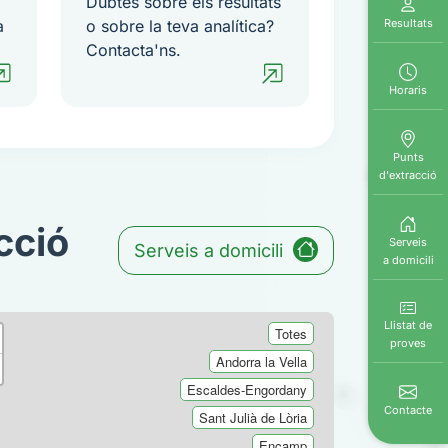
Dubtes sobre els resultats
Resultats
a
o sobre la teva analítica?
Contacta'ns.
Horaris
Punts
d'extracció
cció
Serveis
Serveis a domicili
a domicili
Llistat de
Totes
proves
Andorra la Vella
Escaldes-Engordany
Contacte
Sant Julià de Lòria
Encamp