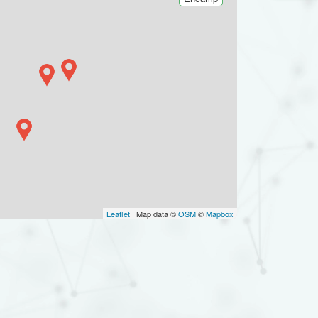
Leaflet
| Map data ©
OSM
©
Mapbox