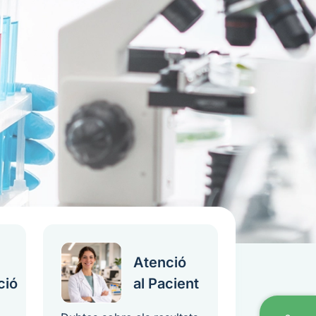
Atenció
ció
al Pacient