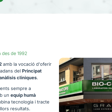
Com arribar
Horaris
De dilluns a divendres
07:00–12:00
BIOCENTRE SANT JULIÀ
DE LÒRIA
Crta.de la Rabassa, 6 - AD600
ça des de 1992
Sant Julià de Lòria
Sense cita prèvia
2
amb la vocació d'oferir
(+376) 821 920
utadans del
Principat
Com arribar
anàlisis clíniques
.
Horaris
aments sempre a
De dilluns a divendres
07:00–11:00
mb un
equip humà
Dissabtes
ina tecnologia i tracte
08:00–09:30
llors resultats.