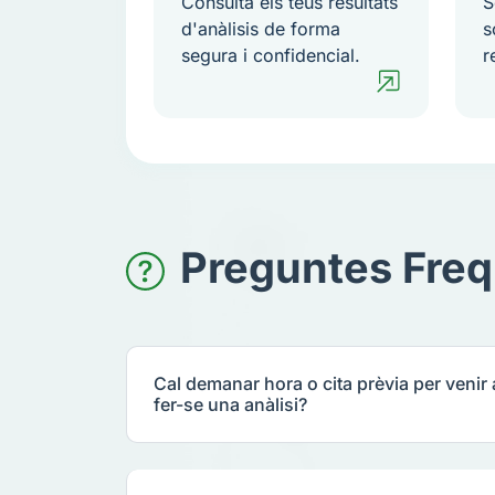
Consulta els teus resultats
S
d'anàlisis de forma
s
segura i confidencial.
r
Preguntes Freq
Cal demanar hora o cita prèvia per venir 
fer-se una anàlisi?