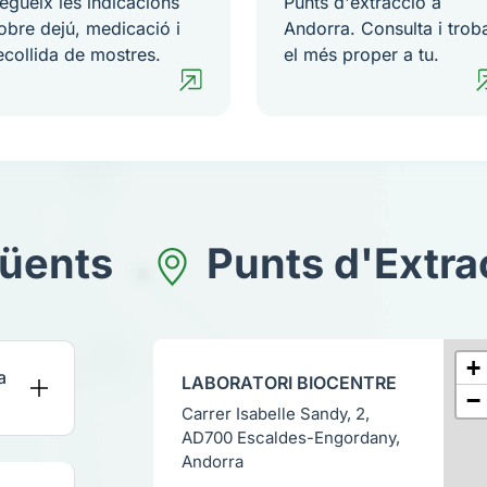
egueix les indicacions
Punts d'extracció a
obre dejú, medicació i
Andorra. Consulta i trob
ecollida de mostres.
el més proper a tu.
üents
Punts d'Extra
+
a
LABORATORI BIOCENTRE
−
Carrer Isabelle Sandy, 2,
AD700 Escaldes-Engordany,
Andorra