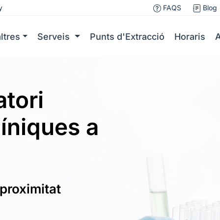
y
FAQS
Blog
ltres
Serveis
Punts d'Extracció
Horaris
A
atori
líniques a
 proximitat