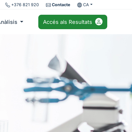
+376 821 920
Contacte
CA
nàlisis
Accés als Resultats