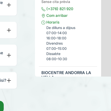
Sense cita prèvia
de
(+376) 821 920
Com arribar
Horaris
De dilluns a dijous
07:00–14:00
16:00–18:00
Divendres
07:00–15:00
he
Dissabte
08:00–10:30
BIOCENTRE ANDORRA LA
VELLA
isi?
Carrer Ciutat de Valls, 67,
AD500 Andorra la Vella,
Andorra
Sense cita prèvia
(+376) 821 920